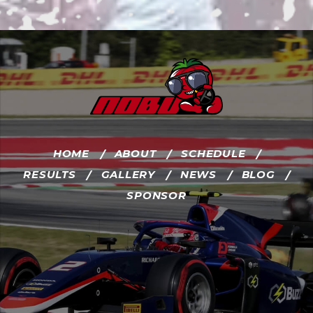
HOME
ABOUT
SCHEDULE
RESULTS
GALLERY
NEWS
BLOG
SPONSOR