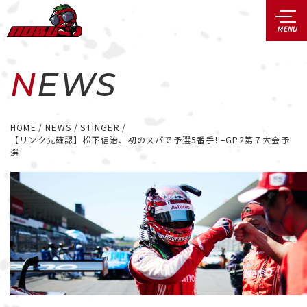
NEWS
HOME
NEWS
STINGER
【リンク先確認】松下信治、初のスパで予選5番手!!–GP2第７大会予
選