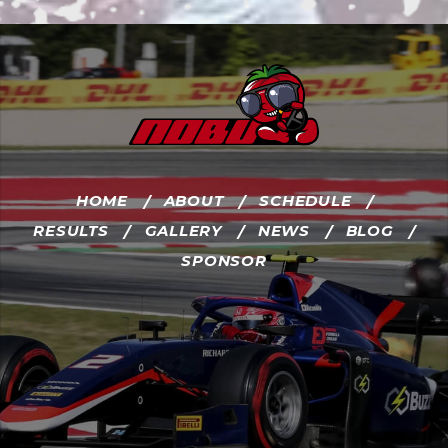
HOME
ABOUT
SCHEDULE
RESULTS
GALLERY
NEWS
BLOG
SPONSOR