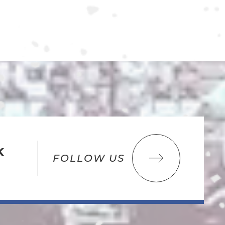
k
FOLLOW US
ク