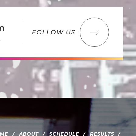
m
FOLLOW US
ム
ME
ABOUT
SCHEDULE
RESULTS