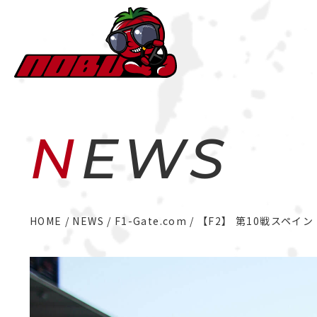
NEWS
HOME
NEWS
F1-Gate.com
【F2】 第10戦スペイ